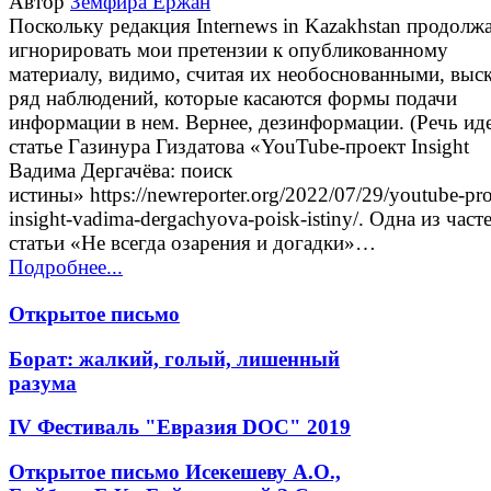
Автор
Земфира Ержан
Поскольку редакция Internews in Kazakhstan продолж
игнорировать мои претензии к опубликованному
материалу, видимо, считая их необоснованными, выс
ряд наблюдений, которые касаются формы подачи
информации в нем. Вернее, дезинформации. (Речь иде
статье Газинура Гиздатова «YouTube-проект Insight
Вадима Дергачёва: поиск
истины» https://newreporter.org/2022/07/29/youtube-pro
insight-vadima-dergachyova-poisk-istiny/. Одна из част
статьи «Не всегда озарения и догадки»…
Подробнее...
Открытое письмо
Борат: жалкий, голый, лишенный
разума
IV Фестиваль "Евразия DOC" 2019
Открытое письмо Исекешеву А.О.,