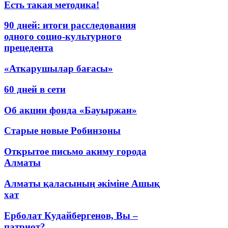
Есть такая методика!
90 дней: итоги расследования
одного социо-культурного
прецедента
«Аткарушылар бағасы»
60 дней в сети
Об акции фонда «Бауыржан»
Старые новые Робинзоны
Открытое письмо акиму города
Алматы
Алматы қаласының әкіміне Ашық
хат
Ерболат Кудайбергенов, Вы –
патриот?