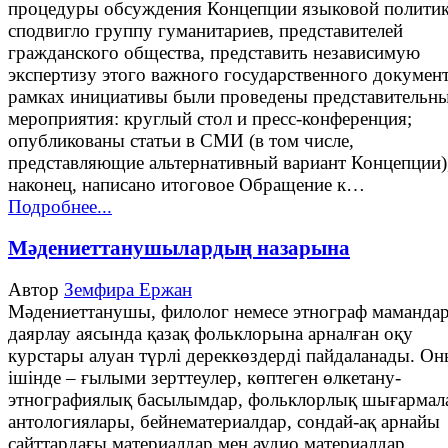
процедуры обсуждения Концепции языковой полити
сподвигло группу гуманитариев, представителей
гражданского общества, представить независимую
экспертизу этого важного государственного документ
рамках инициативы были проведены представительн
мероприятия: круглый стол и пресс-конференция;
опубликованы статьи в СМИ (в том числе,
представляющие альтернативный вариант Концепции)
наконец, написано итоговое Обращение к…
Подробнее...
Мәдениеттанушылардың назарына
Автор
Земфира Ержан
Мәдениеттанушы, филолог немесе этнограф маманда
даярлау аясында қазақ фольклорына арналған оқу
курстары алуан түрлі дереккөздерді пайдаланады. О
ішінде – ғылыми зерттеулер, көптеген өлкетану-
этнографиялық басылымдар, фольклорлық шығармал
антологиялары, бейнематериалдар, сондай-ақ арнайы
сайттардағы материалдар мен аудио материалдар.