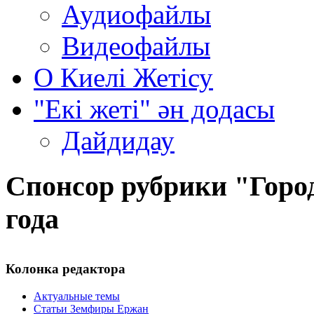
Аудиофайлы
Видеофайлы
О Киелi Жетiсу
"Екі жеті" ән додасы
Дайдидау
Спонсор рубрики "Город
года
Колонка редактора
Актуальные темы
Статьи Земфиры Ержан